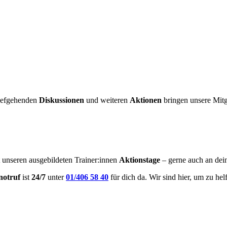
tiefgehenden
Diskussionen
und weiteren
Aktionen
bringen unsere Mit
t unseren ausgebildeten Trainer:innen
Aktionstage
– gerne auch an dei
notruf
ist
24/7
unter
01/406 58 40
für dich da. Wir sind hier, um zu hel